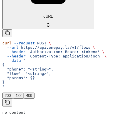
cURL
curl
 --request
 POST
 \
  --url
 https://api.onepay.la/v1/flows
 \
  --header
 'Authorization: Bearer <token>'
 \
  --header
 'Content-Type: application/json'
 \
  --data
 '
{
  "phone": "<string>",
  "flow": "<string>",
  "params": {}
}
'
200
422
409
no content