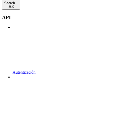
Search...
⌘
K
API
Autenticación