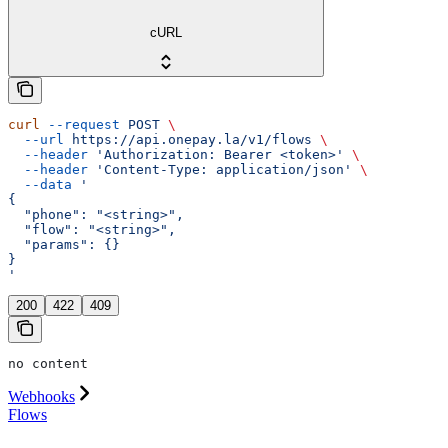
cURL
curl
 --request
 POST
 \
  --url
 https://api.onepay.la/v1/flows
 \
  --header
 'Authorization: Bearer <token>'
 \
  --header
 'Content-Type: application/json'
 \
  --data
 '
{
  "phone": "<string>",
  "flow": "<string>",
  "params": {}
}
'
200
422
409
no content
Webhooks
Flows