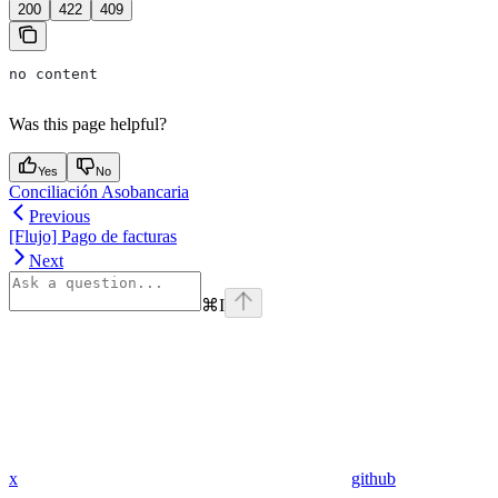
200
422
409
no content
Was this page helpful?
Yes
No
Conciliación Asobancaria
Previous
[Flujo] Pago de facturas
Next
⌘
I
x
github