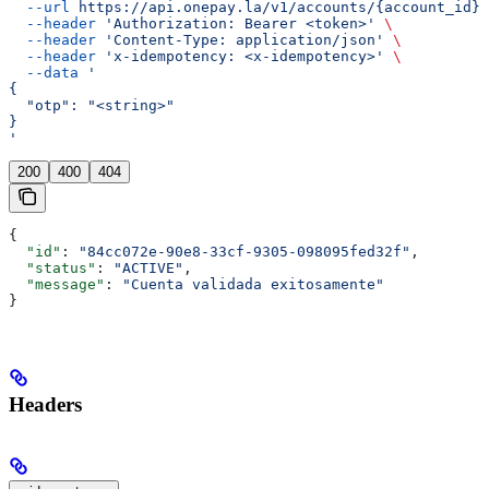
  --url
 https://api.onepay.la/v1/accounts/{account_id}/
  --header
 'Authorization: Bearer <token>'
 \
  --header
 'Content-Type: application/json'
 \
  --header
 'x-idempotency: <x-idempotency>'
 \
  --data
 '
{
  "otp": "<string>"
}
'
200
400
404
{
  "id"
: 
"84cc072e-90e8-33cf-9305-098095fed32f"
,
  "status"
: 
"ACTIVE"
,
  "message"
: 
"Cuenta validada exitosamente"
}
Headers