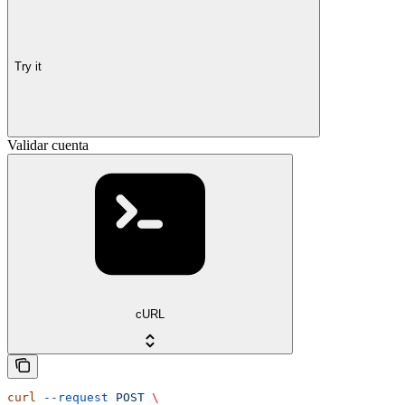
Try it
Validar cuenta
cURL
curl
 --request
 POST
 \