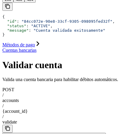
{
  "id"
: 
"84cc072e-90e8-33cf-9305-098095fed32f"
,
  "status"
: 
"ACTIVE"
,
  "message"
: 
"Cuenta validada exitosamente"
}
Métodos de pago
Cuentas bancarias
Validar cuenta
Valida una cuenta bancaria para habilitar débitos automáticos.
POST
/
accounts
/
{account_id}
/
validate