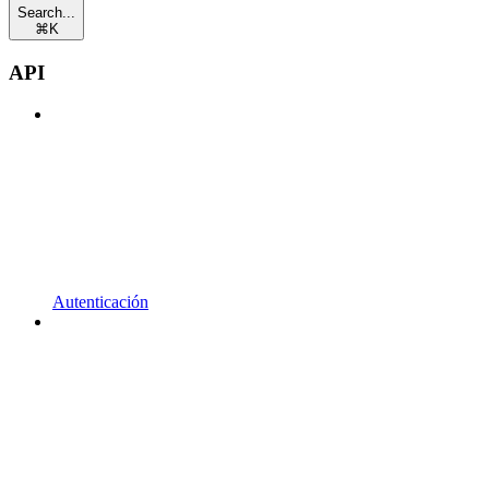
Search...
⌘
K
API
Autenticación