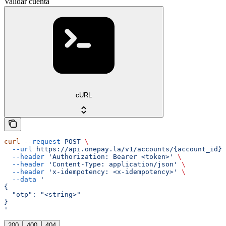
Validar cuenta
cURL
curl
 --request
 POST
 \
  --url
 https://api.onepay.la/v1/accounts/{account_id}/
  --header
 'Authorization: Bearer <token>'
 \
  --header
 'Content-Type: application/json'
 \
  --header
 'x-idempotency: <x-idempotency>'
 \
  --data
 '
{
  "otp": "<string>"
}
'
200
400
404