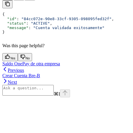
{
  "id"
: 
"84cc072e-90e8-33cf-9305-098095fed32f"
,
  "status"
: 
"ACTIVE"
,
  "message"
: 
"Cuenta validada exitosamente"
}
Was this page helpful?
Yes
No
Saldo OnePay de otra empresa
Previous
Crear Cuenta Bre-B
Next
⌘
I