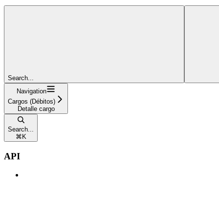
Search...
Navigation
Cargos (Débitos)
Detalle cargo
Search...
⌘
K
API