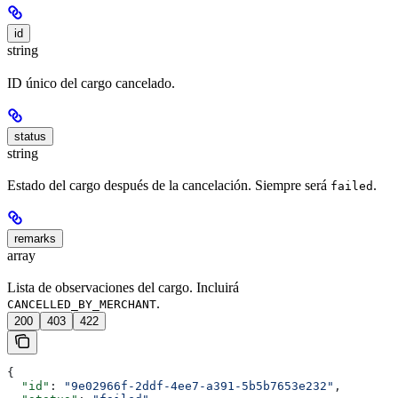
id
string
ID único del cargo cancelado.
status
string
Estado del cargo después de la cancelación. Siempre será
.
failed
remarks
array
Lista de observaciones del cargo. Incluirá
.
CANCELLED_BY_MERCHANT
200
403
422
{
  "id"
: 
"9e02966f-2ddf-4ee7-a391-5b5b7653e232"
,