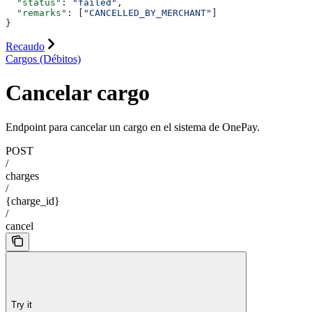
  "status"
: 
"failed"
,
  "remarks"
: [
"CANCELLED_BY_MERCHANT"
]
}
Recaudo
Cargos (Débitos)
Cancelar cargo
Endpoint para cancelar un cargo en el sistema de OnePay.
POST
/
charges
/
{charge_id}
/
cancel
Try it