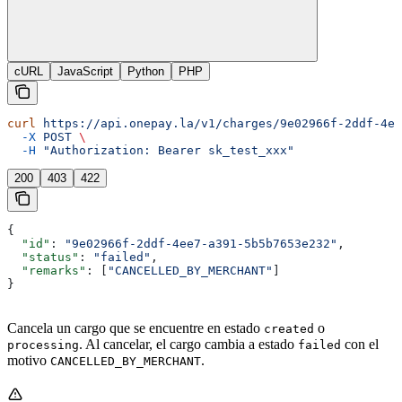
cURL
JavaScript
Python
PHP
curl
 https://api.onepay.la/v1/charges/9e02966f-2ddf-4ee
  -X
 POST
 \
  -H
 "Authorization: Bearer sk_test_xxx"
200
403
422
{
  "id"
: 
"9e02966f-2ddf-4ee7-a391-5b5b7653e232"
,
  "status"
: 
"failed"
,
  "remarks"
: [
"CANCELLED_BY_MERCHANT"
]
}
Cancela un cargo que se encuentre en estado
o
created
. Al cancelar, el cargo cambia a estado
con el
processing
failed
motivo
.
CANCELLED_BY_MERCHANT