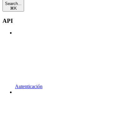
Search...
⌘
K
API
Autenticación