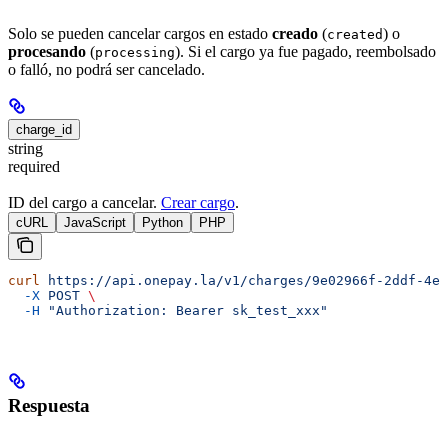
Solo se pueden cancelar cargos en estado
creado
(
) o
created
procesando
(
). Si el cargo ya fue pagado, reembolsado
processing
o falló, no podrá ser cancelado.
charge_id
string
required
ID del cargo a cancelar.
Crear cargo
.
cURL
JavaScript
Python
PHP
curl
 https://api.onepay.la/v1/charges/9e02966f-2ddf-4ee
  -X
 POST
 \
  -H
 "Authorization: Bearer sk_test_xxx"
Respuesta