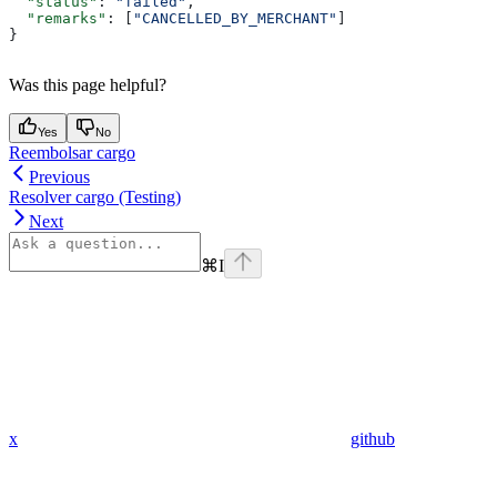
  "status"
: 
"failed"
,
  "remarks"
: [
"CANCELLED_BY_MERCHANT"
]
}
Was this page helpful?
Yes
No
Reembolsar cargo
Previous
Resolver cargo (Testing)
Next
⌘
I
x
github