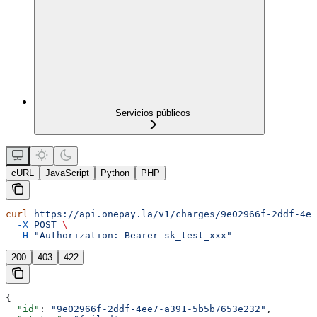
Servicios públicos
cURL
JavaScript
Python
PHP
curl
 https://api.onepay.la/v1/charges/9e02966f-2ddf-4ee
  -X
 POST
 \
  -H
 "Authorization: Bearer sk_test_xxx"
200
403
422
{
  "id"
: 
"9e02966f-2ddf-4ee7-a391-5b5b7653e232"
,