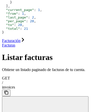
    }
  ],
  "current_page"
: 
1
,
  "from"
: 
1
,
  "last_page"
: 
2
,
  "per_page"
: 
20
,
  "to"
: 
20
,
  "total"
: 
21
}
Facturación
Facturas
Listar facturas
Obtiene un listado paginado de facturas de tu cuenta.
GET
/
invoices