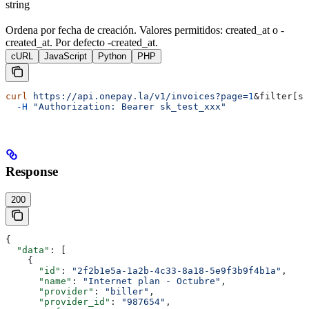
string
Ordena por fecha de creación. Valores permitidos: created_at o -
created_at. Por defecto -created_at.
cURL
JavaScript
Python
PHP
curl
 https://api.onepay.la/v1/invoices?page=
1
&
filter
[
st
  -H
 "Authorization: Bearer sk_test_xxx"
Response
200
{
  "data"
: [
    {
      "id"
: 
"2f2b1e5a-1a2b-4c33-8a18-5e9f3b9f4b1a"
,
      "name"
: 
"Internet plan - Octubre"
,
      "provider"
: 
"biller"
,
      "provider_id"
: 
"987654"
,