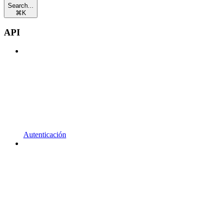
Search...
⌘
K
API
Autenticación