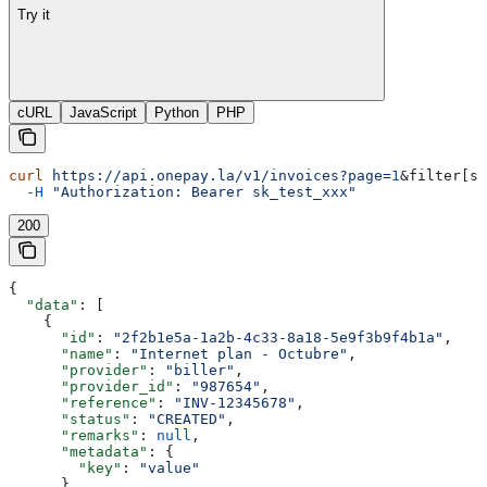
Try it
cURL
JavaScript
Python
PHP
curl
 https://api.onepay.la/v1/invoices?page=
1
&
filter
[
st
  -H
 "Authorization: Bearer sk_test_xxx"
200
{
  "data"
: [
    {
      "id"
: 
"2f2b1e5a-1a2b-4c33-8a18-5e9f3b9f4b1a"
,
      "name"
: 
"Internet plan - Octubre"
,
      "provider"
: 
"biller"
,
      "provider_id"
: 
"987654"
,
      "reference"
: 
"INV-12345678"
,
      "status"
: 
"CREATED"
,
      "remarks"
: 
null
,
      "metadata"
: {
        "key"
: 
"value"
      }