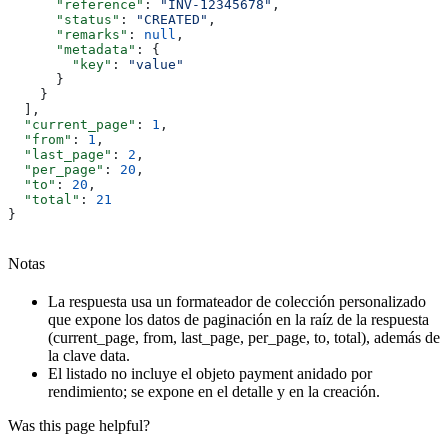
      "reference"
: 
"INV-12345678"
,
      "status"
: 
"CREATED"
,
      "remarks"
: 
null
,
      "metadata"
: {
        "key"
: 
"value"
      }
    }
  ],
  "current_page"
: 
1
,
  "from"
: 
1
,
  "last_page"
: 
2
,
  "per_page"
: 
20
,
  "to"
: 
20
,
  "total"
: 
21
}
Notas
La respuesta usa un formateador de colección personalizado
que expone los datos de paginación en la raíz de la respuesta
(current_page, from, last_page, per_page, to, total), además de
la clave data.
El listado no incluye el objeto payment anidado por
rendimiento; se expone en el detalle y en la creación.
Was this page helpful?