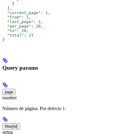
    }
  ],
  "current_page"
: 
1
,
  "from"
: 
1
,
  "last_page"
: 
2
,
  "per_page"
: 
20
,
  "to"
: 
20
,
  "total"
: 
21
}
Query params
page
number
Número de página. Por defecto 1.
filter[id]
string