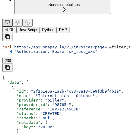
Servicios públicos
cURL
JavaScript
Python
PHP
curl
 https://api.onepay.la/v1/invoices?page=
1
&
filter
[
st
  -H
 "Authorization: Bearer sk_test_xxx"
200
{
  "data"
: [
    {
      "id"
: 
"2f2b1e5a-1a2b-4c33-8a18-5e9f3b9f4b1a"
,
      "name"
: 
"Internet plan - Octubre"
,
      "provider"
: 
"biller"
,
      "provider_id"
: 
"987654"
,
      "reference"
: 
"INV-12345678"
,
      "status"
: 
"CREATED"
,
      "remarks"
: 
null
,
      "metadata"
: {
        "key"
: 
"value"
      }