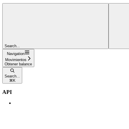
Search...
Navigation
Movimientos
Obtener balance
Search...
⌘
K
API