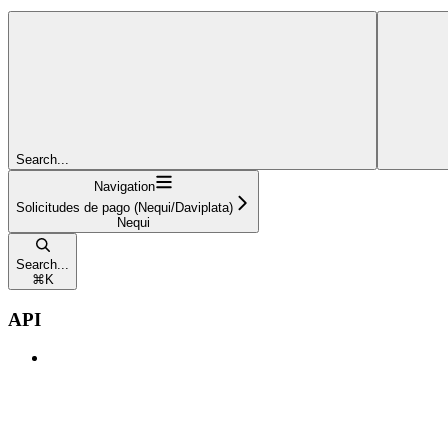
Search...
Navigation
Solicitudes de pago (Nequi/Daviplata)
Nequi
Search...
⌘
K
API