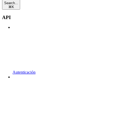
Search...
⌘
K
API
Autenticación