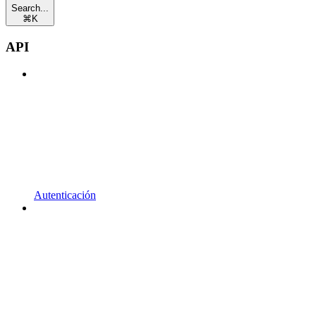
Search...
⌘
K
API
Autenticación