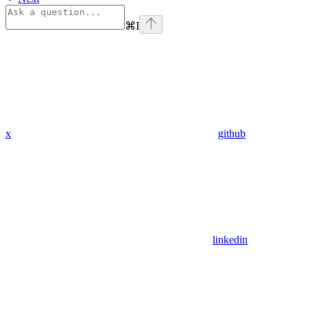
⌘
I
x
github
linkedin