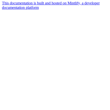
This documentation is built and hosted on Mintlify, a developer
documentation platform