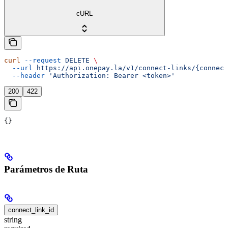
cURL
curl
 --request
 DELETE
 \
  --url
 https://api.onepay.la/v1/connect-links/{connect
  --header
 'Authorization: Bearer <token>'
200
422
{}
Parámetros de Ruta
connect_link_id
string