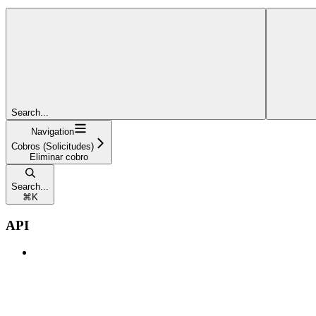
Search...
Navigation
Cobros (Solicitudes)
Eliminar cobro
Search...
⌘
K
API