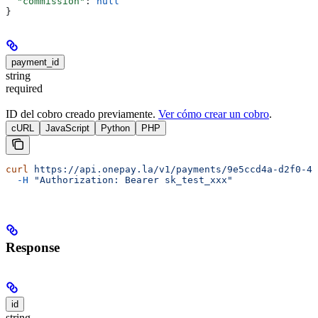
  "commission"
: 
null
}
payment_id
string
required
ID del cobro creado previamente.
Ver cómo crear un cobro
.
cURL
JavaScript
Python
PHP
curl
 https://api.onepay.la/v1/payments/9e5ccd4a-d2f0-49
  -H
 "Authorization: Bearer sk_test_xxx"
Response
id
string