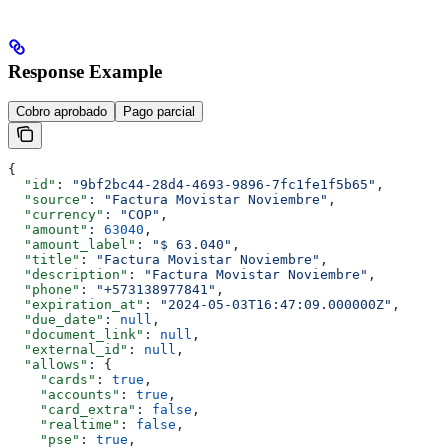
Response Example
Cobro aprobado
Pago parcial
{
  "id"
: 
"9bf2bc44-28d4-4693-9896-7fc1fe1f5b65"
,
  "source"
: 
"Factura Movistar Noviembre"
,
  "currency"
: 
"COP"
,
  "amount"
: 
63040
,
  "amount_label"
: 
"$ 63.040"
,
  "title"
: 
"Factura Movistar Noviembre"
,
  "description"
: 
"Factura Movistar Noviembre"
,
  "phone"
: 
"+573138977841"
,
  "expiration_at"
: 
"2024-05-03T16:47:09.000000Z"
,
  "due_date"
: 
null
,
  "document_link"
: 
null
,
  "external_id"
: 
null
,
  "allows"
: {
    "cards"
: 
true
,
    "accounts"
: 
true
,
    "card_extra"
: 
false
,
    "realtime"
: 
false
,
    "pse"
: 
true
,