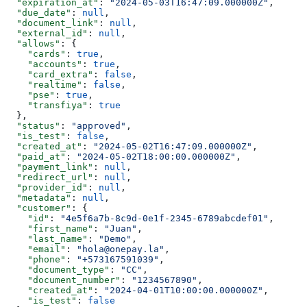
  "expiration_at"
: 
"2024-05-03T16:47:09.000000Z"
,
  "due_date"
: 
null
,
  "document_link"
: 
null
,
  "external_id"
: 
null
,
  "allows"
: {
    "cards"
: 
true
,
    "accounts"
: 
true
,
    "card_extra"
: 
false
,
    "realtime"
: 
false
,
    "pse"
: 
true
,
    "transfiya"
: 
true
  },
  "status"
: 
"approved"
,
  "is_test"
: 
false
,
  "created_at"
: 
"2024-05-02T16:47:09.000000Z"
,
  "paid_at"
: 
"2024-05-02T18:00:00.000000Z"
,
  "payment_link"
: 
null
,
  "redirect_url"
: 
null
,
  "provider_id"
: 
null
,
  "metadata"
: 
null
,
  "customer"
: {
    "id"
: 
"4e5f6a7b-8c9d-0e1f-2345-6789abcdef01"
,
    "first_name"
: 
"Juan"
,
    "last_name"
: 
"Demo"
,
    "email"
: 
"hola@onepay.la"
,
    "phone"
: 
"+573167591039"
,
    "document_type"
: 
"CC"
,
    "document_number"
: 
"1234567890"
,
    "created_at"
: 
"2024-04-01T10:00:00.000000Z"
,
    "is_test"
: 
false