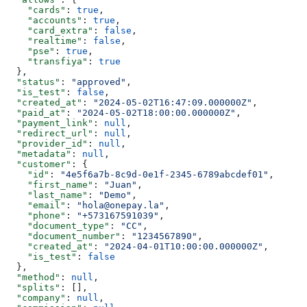
    "cards"
: 
true
,
    "accounts"
: 
true
,
    "card_extra"
: 
false
,
    "realtime"
: 
false
,
    "pse"
: 
true
,
    "transfiya"
: 
true
  },
  "status"
: 
"approved"
,
  "is_test"
: 
false
,
  "created_at"
: 
"2024-05-02T16:47:09.000000Z"
,
  "paid_at"
: 
"2024-05-02T18:00:00.000000Z"
,
  "payment_link"
: 
null
,
  "redirect_url"
: 
null
,
  "provider_id"
: 
null
,
  "metadata"
: 
null
,
  "customer"
: {
    "id"
: 
"4e5f6a7b-8c9d-0e1f-2345-6789abcdef01"
,
    "first_name"
: 
"Juan"
,
    "last_name"
: 
"Demo"
,
    "email"
: 
"hola@onepay.la"
,
    "phone"
: 
"+573167591039"
,
    "document_type"
: 
"CC"
,
    "document_number"
: 
"1234567890"
,
    "created_at"
: 
"2024-04-01T10:00:00.000000Z"
,
    "is_test"
: 
false
  },
  "method"
: 
null
,
  "splits"
: [],
  "company"
: 
null
,