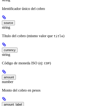
Identificador único del cobro
source
string
Título del cobro (mismo valor que
)
title
currency
string
Código de moneda ISO (ej:
)
COP
amount
number
Monto del cobro en pesos
amount_label