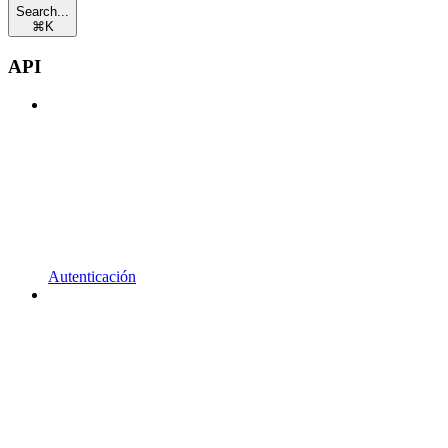
Search...
⌘
K
API
Autenticación