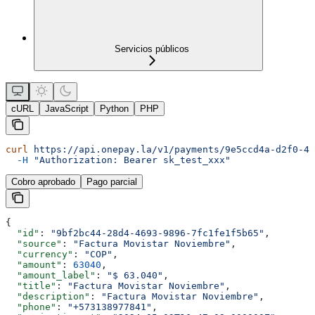
Servicios públicos
cURL
JavaScript
Python
PHP
curl
 https://api.onepay.la/v1/payments/9e5ccd4a-d2f0-49
  -H
 "Authorization: Bearer sk_test_xxx"
Cobro aprobado
Pago parcial
{
  "id"
: 
"9bf2bc44-28d4-4693-9896-7fc1fe1f5b65"
,
  "source"
: 
"Factura Movistar Noviembre"
,
  "currency"
: 
"COP"
,
  "amount"
: 
63040
,
  "amount_label"
: 
"$ 63.040"
,
  "title"
: 
"Factura Movistar Noviembre"
,
  "description"
: 
"Factura Movistar Noviembre"
,
  "phone"
: 
"+573138977841"
,