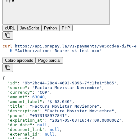
Try it
cURL
JavaScript
Python
PHP
curl
 https://api.onepay.la/v1/payments/9e5ccd4a-d2f0-49
  -H
 "Authorization: Bearer sk_test_xxx"
Cobro aprobado
Pago parcial
{
  "id"
: 
"9bf2bc44-28d4-4693-9896-7fc1fe1f5b65"
,
  "source"
: 
"Factura Movistar Noviembre"
,
  "currency"
: 
"COP"
,
  "amount"
: 
63040
,
  "amount_label"
: 
"$ 63.040"
,
  "title"
: 
"Factura Movistar Noviembre"
,
  "description"
: 
"Factura Movistar Noviembre"
,
  "phone"
: 
"+573138977841"
,
  "expiration_at"
: 
"2024-05-03T16:47:09.000000Z"
,
  "due_date"
: 
null
,
  "document_link"
: 
null
,
  "external_id"
: 
null
,
  "allows"
: {