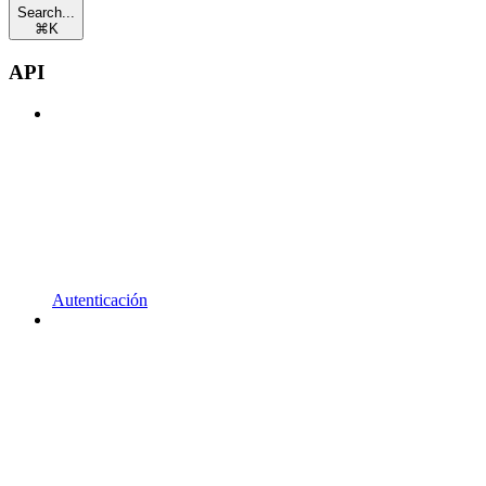
Search...
⌘
K
API
Autenticación