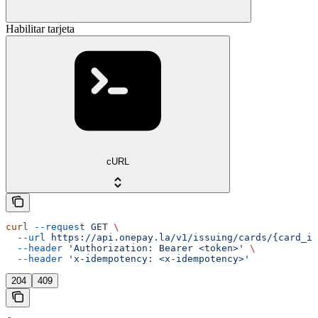
Habilitar tarjeta
cURL
curl
 --request
 GET
 \
  --url
 https://api.onepay.la/v1/issuing/cards/{card_id
  --header
 'Authorization: Bearer <token>'
 \
  --header
 'x-idempotency: <x-idempotency>'
204
409