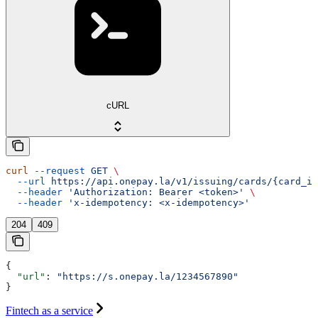
cURL
curl
 --request
 GET
 \
  --url
 https://api.onepay.la/v1/issuing/cards/{card_id
  --header
 'Authorization: Bearer <token>'
 \
  --header
 'x-idempotency: <x-idempotency>'
204
409
{
  "url"
: 
"https://s.onepay.la/1234567890"
}
Fintech as a service