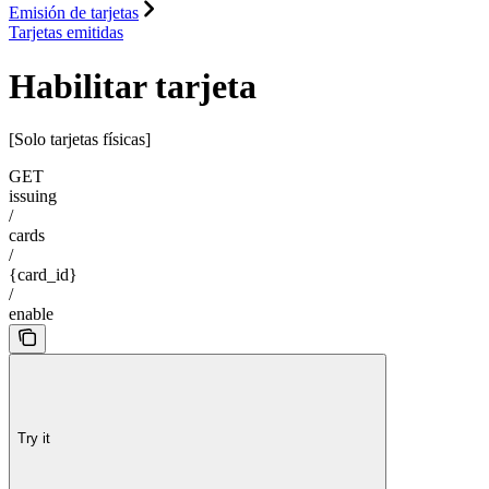
Emisión de tarjetas
Tarjetas emitidas
Habilitar tarjeta
[Solo tarjetas físicas]
GET
issuing
/
cards
/
{card_id}
/
enable
Try it