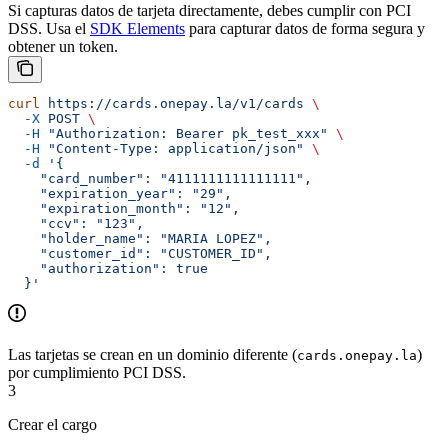
Si capturas datos de tarjeta directamente, debes cumplir con PCI
DSS. Usa el
SDK Elements
para capturar datos de forma segura y
obtener un token.
curl
 https://cards.onepay.la/v1/cards
 \
  -X
 POST
 \
  -H
 "Authorization: Bearer pk_test_xxx"
 \
  -H
 "Content-Type: application/json"
 \
  -d
 '{
    "card_number": "4111111111111111",
    "expiration_year": "29",
    "expiration_month": "12",
    "ccv": "123",
    "holder_name": "MARIA LOPEZ",
    "customer_id": "CUSTOMER_ID",
    "authorization": true
  }'
Las tarjetas se crean en un dominio diferente (
)
cards.onepay.la
por cumplimiento PCI DSS.
3
Crear el cargo