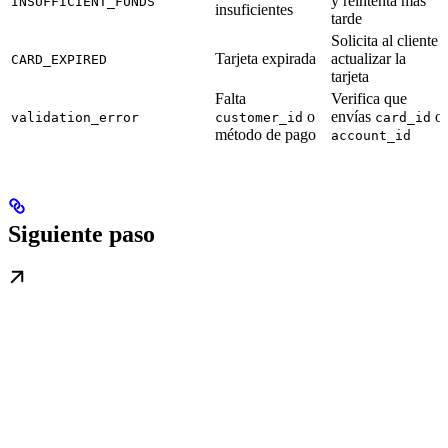
y reintenta más
INSUFFICIENT_FUNDS
insuficientes
tarde
Solicita al cliente
Tarjeta expirada
actualizar la
CARD_EXPIRED
tarjeta
Falta
Verifica que
o
envías
o
validation_error
customer_id
card_id
método de pago
account_id
Siguiente paso