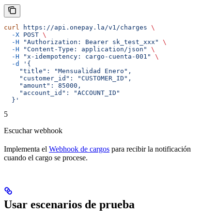
curl
 https://api.onepay.la/v1/charges
 \
  -X
 POST
 \
  -H
 "Authorization: Bearer sk_test_xxx"
 \
  -H
 "Content-Type: application/json"
 \
  -H
 "x-idempotency: cargo-cuenta-001"
 \
  -d
 '{
    "title": "Mensualidad Enero",
    "customer_id": "CUSTOMER_ID",
    "amount": 85000,
    "account_id": "ACCOUNT_ID"
  }'
5
Escuchar webhook
Implementa el
Webhook de cargos
para recibir la notificación
cuando el cargo se procese.
Usar escenarios de prueba