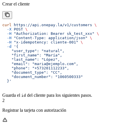
Crear el cliente
curl
 https://api.onepay.la/v1/customers
 \
  -X
 POST
 \
  -H
 "Authorization: Bearer sk_test_xxx"
 \
  -H
 "Content-Type: application/json"
 \
  -H
 "x-idempotency: cliente-001"
 \
  -d
 '{
    "user_type": "natural",
    "first_name": "María",
    "last_name": "López",
    "email": "maria@ejemplo.com",
    "phone": "+573201112233",
    "document_type": "CC",
    "document_number": "1060500333"
  }'
Guarda el
del cliente para los siguientes pasos.
id
2
Registrar la tarjeta con autorización