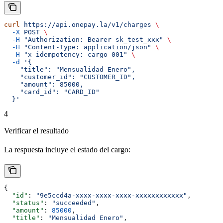
curl
 https://api.onepay.la/v1/charges
 \
  -X
 POST
 \
  -H
 "Authorization: Bearer sk_test_xxx"
 \
  -H
 "Content-Type: application/json"
 \
  -H
 "x-idempotency: cargo-001"
 \
  -d
 '{
    "title": "Mensualidad Enero",
    "customer_id": "CUSTOMER_ID",
    "amount": 85000,
    "card_id": "CARD_ID"
  }'
4
Verificar el resultado
La respuesta incluye el estado del cargo:
{
  "id"
: 
"9e5ccd4a-xxxx-xxxx-xxxx-xxxxxxxxxxxx"
,
  "status"
: 
"succeeded"
,
  "amount"
: 
85000
,
  "title"
: 
"Mensualidad Enero"
,