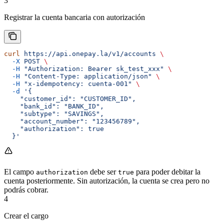
3
Registrar la cuenta bancaria con autorización
curl
 https://api.onepay.la/v1/accounts
 \
  -X
 POST
 \
  -H
 "Authorization: Bearer sk_test_xxx"
 \
  -H
 "Content-Type: application/json"
 \
  -H
 "x-idempotency: cuenta-001"
 \
  -d
 '{
    "customer_id": "CUSTOMER_ID",
    "bank_id": "BANK_ID",
    "subtype": "SAVINGS",
    "account_number": "123456789",
    "authorization": true
  }'
El campo
debe ser
para poder debitar la
authorization
true
cuenta posteriormente. Sin autorización, la cuenta se crea pero no
podrás cobrar.
4
Crear el cargo