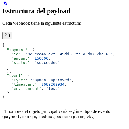
Estructura del payload
Cada webhook tiene la siguiente estructura:
{
  "payment"
: {
    "id"
: 
"9e5ccd4a-d2f0-49dd-87fc-a0da752bd166"
,
    "amount"
: 
150000
,
    "status"
: 
"succeeded"
,
    ...
  },
  "event"
: {
    "type"
: 
"payment.approved"
,
    "timestamp"
: 
1689262934
,
    "environment"
: 
"test"
  }
}
El nombre del objeto principal varía según el tipo de evento
(
,
,
,
, etc.).
payment
charge
cashout
subscription