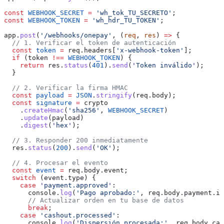
const
 WEBHOOK_SECRET
 =
 'wh_tok_TU_SECRETO'
;
const
 WEBHOOK_TOKEN
 =
 'wh_hdr_TU_TOKEN'
;
app
.
post
(
'/webhooks/onepay'
, (
req
, 
res
) 
=>
 {
  // 1. Verificar el token de autenticación
  const
 token
 =
 req
.
headers
[
'x-webhook-token'
];
  if
 (
token
 !==
 WEBHOOK_TOKEN
) {
    return
 res
.
status
(
401
).
send
(
'Token inválido'
);
  }
  // 2. Verificar la firma HMAC
  const
 payload
 =
 JSON
.
stringify
(
req
.
body
);
  const
 signature
 =
 crypto
    .
createHmac
(
'sha256'
, 
WEBHOOK_SECRET
)
    .
update
(
payload
)
    .
digest
(
'hex'
);
  // 3. Responder 200 inmediatamente
  res
.
status
(
200
).
send
(
'OK'
);
  // 4. Procesar el evento
  const
 event
 =
 req
.
body
.
event
;
  switch
 (
event
.
type
) {
    case
 'payment.approved'
:
      console
.
log
(
'Pago aprobado:'
, 
req
.
body
.
payment
.
id
      // Actualizar orden en tu base de datos
      break
;
    case
 'cashout.processed'
:
      console
.
log
(
'Dispersión procesada:'
, 
req
.
body
.
cas