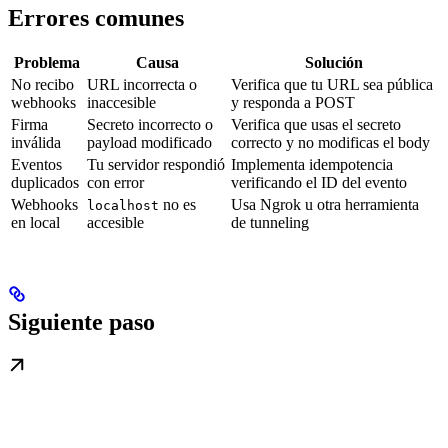
Errores comunes
Problema
Causa
Solución
No recibo
URL incorrecta o
Verifica que tu URL sea pública
webhooks
inaccesible
y responda a POST
Firma
Secreto incorrecto o
Verifica que usas el secreto
inválida
payload modificado
correcto y no modificas el body
Eventos
Tu servidor respondió
Implementa idempotencia
duplicados
con error
verificando el ID del evento
Webhooks
no es
Usa Ngrok u otra herramienta
localhost
en local
accesible
de tunneling
Siguiente paso