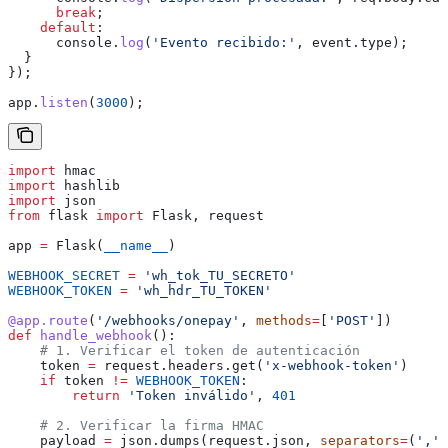
      break
;
    default
:
      console
.
log
(
'Evento recibido:'
, 
event
.
type
);
  }
});
app
.
listen
(
3000
);
import
 hmac
import
 hashlib
import
 json
from
 flask 
import
 Flask, request
app 
=
 Flask(
__name__
)
WEBHOOK_SECRET
 =
 'wh_tok_TU_SECRETO'
WEBHOOK_TOKEN
 =
 'wh_hdr_TU_TOKEN'
@app.route
(
'/webhooks/onepay'
, 
methods
=
[
'POST'
])
def
 handle_webhook
():
    # 1. Verificar el token de autenticación
    token 
=
 request.headers.get(
'x-webhook-token'
)
    if
 token 
!=
 WEBHOOK_TOKEN
:
        return
 'Token inválido'
, 
401
    # 2. Verificar la firma HMAC
    payload 
=
 json.dumps(request.json, 
separators
=
(
','
,