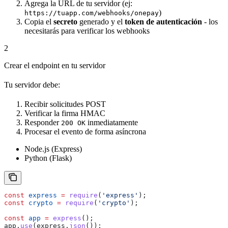
Agrega la URL de tu servidor (ej:
)
https://tuapp.com/webhooks/onepay
Copia el
secreto
generado y el
token de autenticación
- los
necesitarás para verificar los webhooks
2
Crear el endpoint en tu servidor
Tu servidor debe:
Recibir solicitudes POST
Verificar la firma HMAC
Responder
inmediatamente
200 OK
Procesar el evento de forma asíncrona
Node.js (Express)
Python (Flask)
const
 express
 =
 require
(
'express'
);
const
 crypto
 =
 require
(
'crypto'
);
const
 app
 =
 express
();
app
.
use
(
express
.
json
());